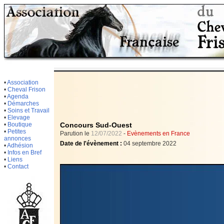
•
Association
•
Cheval Frison
•
Agenda
•
Démarches
•
Soins et Travail
•
Elevage
•
Boutique
Concours Sud-Ouest
•
Petites
Parution le
12/07/2022
-
Evènements en France
annonces
Date de l'évènement :
04 septembre 2022
•
Adhésion
•
Infos en Bref
•
Liens
•
Contact