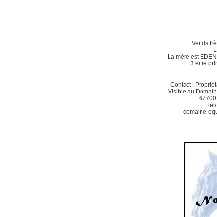
Vends trè
L
La mère est EDEN
3 ème pri
Contact : Propr
Visible au Domaine
6770
Tél
domaine-eq