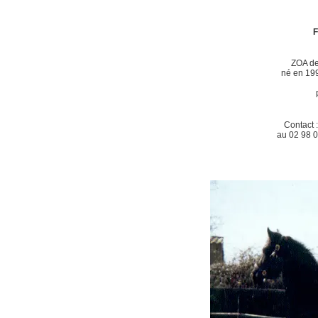
F
ZOA de
né en 19
Contact 
au 02 98 0