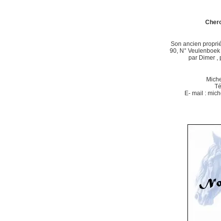
Cherc
Son ancien proprié
90, N° Veulenboek 
par Dimer , 
Mich
Té
E- mail : mic