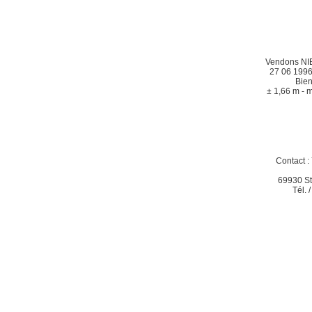
Vendons NI
27 06 1996
Bien
± 1,66 m - m
Contact 
69930 St
Tél. 